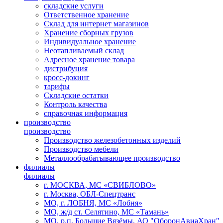
складские услуги
Ответственное хранение
Склад для интернет магазинов
Хранение сборных грузов
Индивидуальное хранение
Неотапливаемый склад
Адресное хранение товара
дистрибуция
кросс-докинг
тарифы
Cкладские остатки
Контроль качества
справочная информация
производство
производство
Производство железобетонных изделий
Производство мебели
Металлообрабатывающее производство
филиалы
филиалы
г. МОСКВА, МС «СВИБЛОВО»
г. Москва, ОБЛ-Спецтранс
МО, г. ЛОБНЯ, МС «Лобня»
МО, ж/д ст. Селятино, МС «Тамань»
МО, р.п. Большие Вязёмы, АО "ОборонАвиаХран"