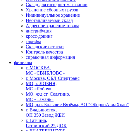
Склад для интернет магазинов
Хранение сборных грузов
Индивидуальное хранение
Неотапливаемый склад
Адресное хранение товара
дистрибуция
кросс-докинг
тарифы
Cкладские остатки
Контроль качества
справочная информация
филиалы
г. МОСКВА,
МС «СВИБЛОВО»
г. Москва, ОБЛ-Спецтранс
МО, г. ЛОБНЯ,
МС «Лобня»
МО, ж/д ст. Селятино,
МС «Тамань»
МО, р.п. Большие Вязёмы, АО "ОборонАвиаХран"
г. Владивосток,
ОП 350 Завод ЖБИ
г. Гатчина,
Гатчинский 25 ДОК
г. ЕКАТЕРИНБУРГ,