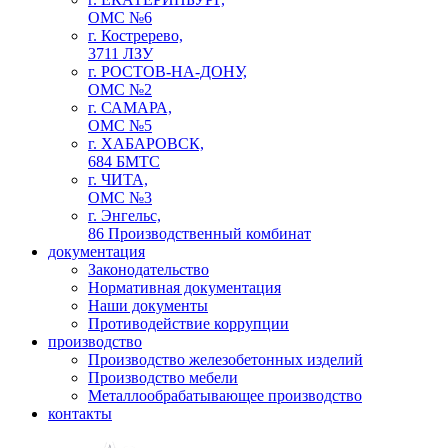
ОМС №6
г. Костререво,
3711 ЛЗУ
г. РОСТОВ-НА-ДОНУ,
ОМС №2
г. САМАРА,
ОМС №5
г. ХАБАРОВСК,
684 БМТС
г. ЧИТА,
ОМС №3
г. Энгельс,
86 Производственный комбинат
документация
Законодательство
Нормативная документация
Наши документы
Противодействие коррупции
производство
Производство железобетонных изделий
Производство мебели
Металлообрабатывающее производство
контакты